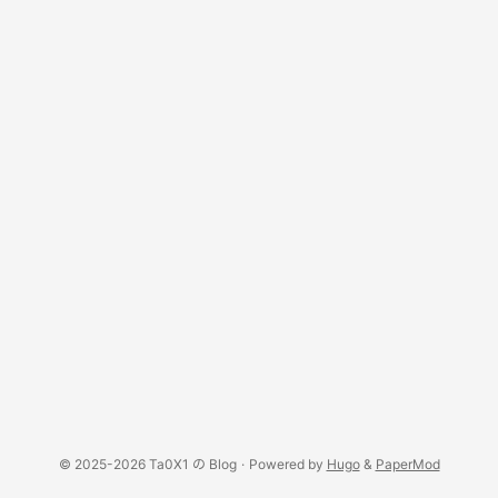
© 2025-2026 Ta0X1 の Blog
·
Powered by
Hugo
&
PaperMod