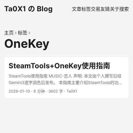
Ta0X1 の Blog
文章
标签
交易
友链
关于
搜索
主页
标签
OneKey
SteamTools+OneKey使用指南
SteamTools使用指南 MUSIC-恋人 声明: 本文由个人撰写后经
Gemini3逐字润色后发布。 本指南主要介绍SteamTools的功能
和使用方法，如果你想要了解其原理，请参考本文末尾的原理
2026-01-10
·
8 分钟
·
3602 字
·
Ta0X1
部分。 本文任何文字均为个人经验，转载注明出处！ ...