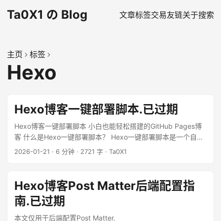
Ta0X1 の Blog
文章
标签
交易
友链
关于
搜索
主页
标签
Hexo
Hexo博客一键部署脚本.已过期
Hexo博客一键部署脚本 小白也能轻松搭建的GitHub Pages博
客 什么是Hexo一键部署脚本？ Hexo一键部署脚本是一个自动
化工具，能够帮助你在几分钟内完成从环境配置到博客上线的
2026-01-21
·
6 分钟
·
2721 字
·
Ta0X1
全过程。这个脚本特别适合刚接触博客搭建的小白用户，无需
手动输入复杂命令，只需按照提示填写几个信息，就能轻松拥
有自己的GitHub Pages博客。 ...
Hexo博客Post Matter后端配置指
南.已过期
本文仅用于后端配置Post Matter.