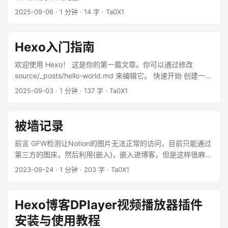
2025-09-06
·
1 分钟
·
14 字
·
Ta0X1
Hexo入门指南
欢迎使用 Hexo！ 这是你的第一篇文章。你可以通过修改
source/_posts/hello-world.md 来编辑它。 快速开始 创建一篇
新文章 hexo new "My New Post" 更多信息请查看 Writing。
2025-09-03
·
1 分钟
·
137 字
·
Ta0X1
运行服务器 hexo server 更多信息请查看 Server。 生成静态文
件 hexo generate 更多信息请查看 Generating。 部署到远程
站点 hexo deploy 更多信息请查看 Deployment。
被墙记录
前言 GFW检测让Notion的图片无法正常的访问，目前只能通过
第三方的图床，然后利用{嵌入}，嵌入进博客，但是这样很麻
烦，而且也不一定能够长久。 ...
2023-09-24
·
1 分钟
·
203 字
·
Ta0X1
Hexo博客DPlayer视频播放器插件
安装与使用教程