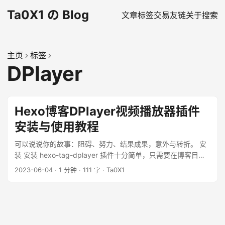
Ta0X1 の Blog
文章
标签
交易
友链
关于
搜索
主页
标签
DPlayer
Hexo博客DPlayer视频播放器插件
安装与使用教程
可以说说你的故事：阻碍、努力、结果成果，意外与转折。 安
装 安装 hexo-tag-dplayer 插件十分简单，只需要在博客目录
执行 1 npm install hexo-tag-dplayer -s 语法 这是Markdown
2023-06-04
·
1 分钟
·
111 字
·
Ta0X1
的语法格式 1 ``` {% dplayer
“url=https://dl.sm9.top/Video/2018/KeyCastOW.mp4” %} ...