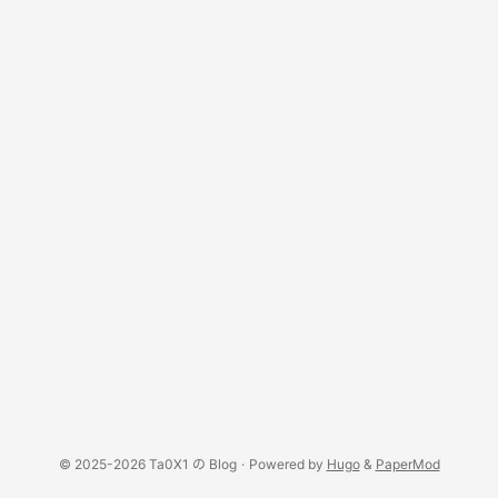
© 2025-2026 Ta0X1 の Blog
·
Powered by
Hugo
&
PaperMod