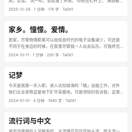
风，见雪。 风一吹，雪就漫了天地。 你依在栏杆上， 满目都是
白，风一吹，酒就醒了。 你说，风有心气、雪怀情。 ...
2025-12-28
·
1 分钟
·
174 字
·
Ta0X1
家乡。憧憬。爱情。
思家，尽管物理距离可以由信息时代的电子设备减少，可还是
不同于在身边的时候，在家里尽管我一人出去玩乐，可我终究
知道"他们不偏不倚的在那不奢华的小屋里"，他们离我很近，听
2024-10-11
·
1 分钟
·
200 字
·
Ta0X1
得到心跳声。 ...
记梦
今天是我第一天入职，进入达拉硅海的「暗」设施工作，对外
他们企业宣称这是地下矿开采基地，可是领班的告诉我，这里
是其实是企业偷偷建立的石油运输基地，油管从远处运来，到
2024-01-01
·
4 分钟
·
1940 字
·
Ta0X1
了「暗」，再四通八达的运输到企业私人武装石油设施，有时
候我盯着管道图，总是模模糊糊的看成蜘蛛网的影子，我们的
任务其实很简单，就是每天检查维修设施，在封闭的海底基
流行词与中文
地，顺着管道检查管道是否泄露，保证安全性，让那猩红的红
管老实的躺在海底基地。 ...
盖因当使用的人足够多时，主流便忍不住开始从流，而主流一