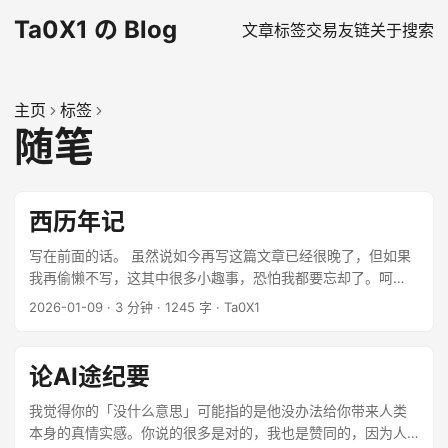
Ta0X1 の Blog
文章
标签
交易
友链
关于
搜索
主页
标签
随笔
西历年记
写在前面的话。 虽然说如今再写这篇文章已经很晚了，但如果
我再偷懒不写，这其中很多小趣事，恐怕我都要忘却了。呵
呵！我总是这么懈怠，从有想法到现在，竟然拖了这么多天。
2026-01-09
·
3 分钟
·
1245 字
·
Ta0X1
...
论AI途纪要
我觉得你的「没什么意思」可能指的是他没办法给你带来人类
本身的真情实感。你说的很多是对的，我也是赞同的，因为人