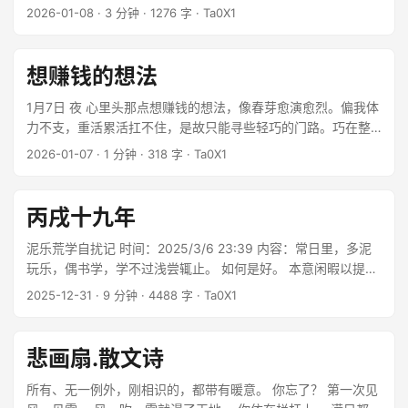
类个体本身具有极大的差异性。中国人和美国人有很大的不
2026-01-08
·
3 分钟
·
1276 字
·
Ta0X1
同，他们的思维泛式不同，他们习惯不同，语言不同，价值观
念不同。任何两个人拎出来他们的差别是极大的。这是人类不
可代替的所在。 ...
想赚钱的想法
1月7日 夜 心里头那点想赚钱的想法，像春芽愈演愈烈。偏我体
力不支，重活累活扛不住，是故只能寻些轻巧的门路。巧在整
日和游戏的饰品打交道，一来二去，心里寻了些平台间的缝隙
2026-01-07
·
1 分钟
·
318 字
·
Ta0X1
来。 ...
丙戌十九年
泥乐荒学自扰记 时间：2025/3/6 23:39 内容：常日里，多泥
玩乐，偶书学，学不过浅尝辄止。 如何是好。 本意闲暇以提
自，读书，习字，却终日里嬉戏， 业精于勤，荒于嬉，陈之前
2025-12-31
·
9 分钟
·
4488 字
·
Ta0X1
却视若罔闻。 自又胆怯，可如何是好。 ...
悲画扇.散文诗
所有、无一例外，刚相识的，都带有暖意。 你忘了？ 第一次见