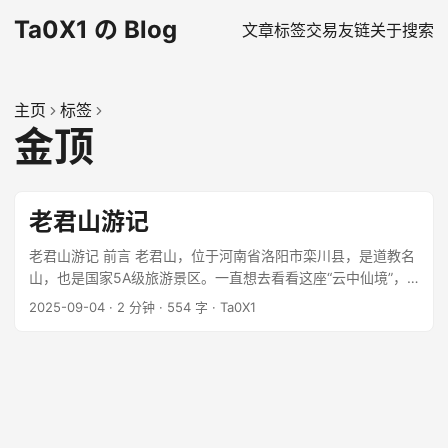
Ta0X1 の Blog
文章
标签
交易
友链
关于
搜索
主页
标签
金顶
老君山游记
老君山游记 前言 老君山，位于河南省洛阳市栾川县，是道教名
山，也是国家5A级旅游景区。一直想去看看这座“云中仙境”，
终于在这个周末实现了愿望。 行程安排 出发时间：9月3日 下
2025-09-04
·
2 分钟
·
554 字
·
Ta0X1
午2点 到达时间：9月3日 晚上6点 住宿：山脚下的民宿 爬山时
间：9月4日 早上7点出发 爬山经历 第一段：山脚到中天门 从
山脚下开始爬，沿途风景优美，空气清新。路上遇到很多游
客，大家都兴致勃勃地往上爬。这段路程相对平缓，大约用了1
个半小时到达中天门。 ...