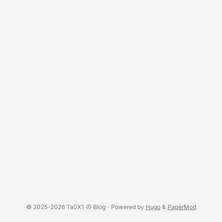
© 2025-2026 Ta0X1 の Blog
·
Powered by
Hugo
&
PaperMod