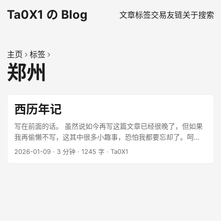
Ta0X1 の Blog
文章
标签
交易
友链
关于
搜索
主页
标签
郑州
西历年记
写在前面的话。 虽然说如今再写这篇文章已经很晚了，但如果
我再偷懒不写，这其中很多小趣事，恐怕我都要忘却了。呵
呵！我总是这么懈怠，从有想法到现在，竟然拖了这么多天。
2026-01-09
·
3 分钟
·
1245 字
·
Ta0X1
...