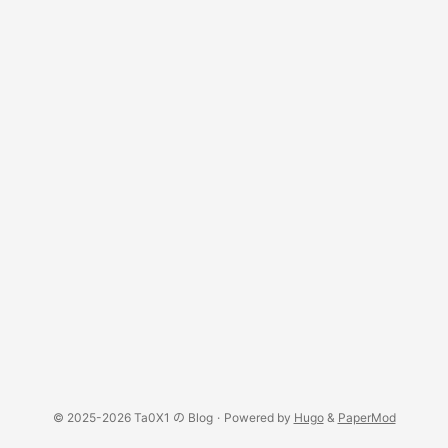
© 2025-2026 Ta0X1 の Blog
·
Powered by
Hugo
&
PaperMod