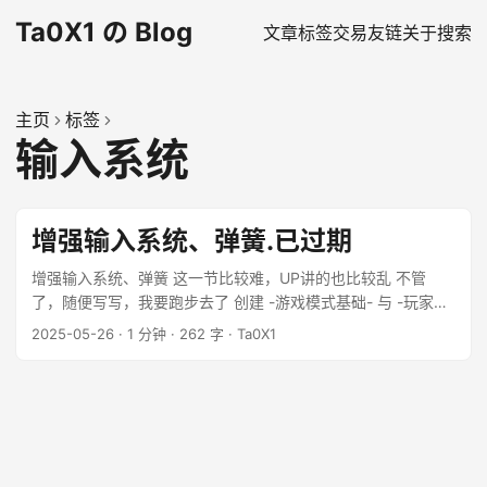
Ta0X1 の Blog
文章
标签
交易
友链
关于
搜索
主页
标签
输入系统
增强输入系统、弹簧.已过期
增强输入系统、弹簧 这一节比较难，UP讲的也比较乱 不管
了，随便写写，我要跑步去了 创建 -游戏模式基础- 与 -玩家控
制器- 创建蓝图，在-游戏模式基础-中的-玩家控制器类-选择为
2025-05-26
·
1 分钟
·
262 字
·
Ta0X1
新建的-玩家控制器-。 ...