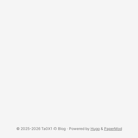
© 2025-2026 Ta0X1 の Blog
·
Powered by
Hugo
&
PaperMod