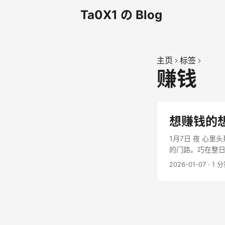
Ta0X1 の Blog
主页
标签
赚钱
想赚钱的
1月7日 夜 心
的门路。巧在整日
2026-01-07
·
1 