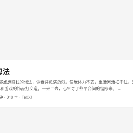
想法
里头那点想赚钱的想法，像春芽愈演愈烈。偏我体力不支，重活累活扛不住
和游戏的饰品打交道，一来二去，心里寻了些平台间的缝隙来。 ...
分钟
·
318 字
·
Ta0X1