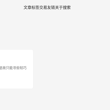
文章
标签
交易
友链
关于
搜索
，是故只能寻些轻巧