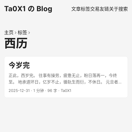
Ta0X1 の Blog
文章
标签
交易
友链
关于
搜索
主页
标签
西历
今岁完
正此，西岁完。 往事有操劳，疲惫无止，盼日落再一，今终
至。 地承道环日，亿岁不止，循轨生而衍，不休日。 元旦者，
贺每岁西历正月新年伊始之节也。 此日之定，缘乎西历法。 ...
2025-12-31
·
1 分钟
·
96 字
·
Ta0X1