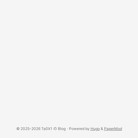
© 2025-2026 Ta0X1 の Blog
·
Powered by
Hugo
&
PaperMod