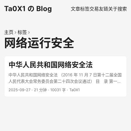
Ta0X1 の Blog
文章
标签
交易
友链
关于
搜索
主页
标签
网络运行安全
中华人民共和国网络安全法
中华人民共和国网络安全法 （2016 年 11 月 7 日第十二届全国
人民代表大会常务委员会第二十四次会议通过） 目 录 第一
章 总 则 第二章 网络安全支持与促进 第三章 网络运行安
2025-09-27
·
21 分钟
·
10031 字
·
Ta0X1
全 第一节 一般规定 第二节 关键信息基础设施的运行安全 第
一节 一般规定 第二节 关键信息基础设施的运行安全 第四
章 网络信息安全 第五章 监测预警与应急处置 第六章 法律
责任 第七章 附 则 第一章 总 则 第一条 为了保障网络安
全，维护网络空间主权和国家安全、社会公共利益，保护公
民、法人和其他组织的合法权益，促进经济社会信息化健康发