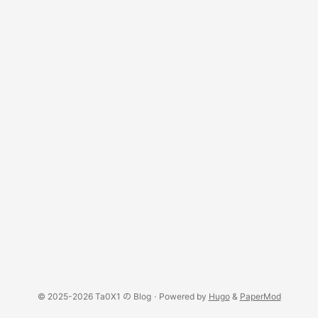
展，制定本法。 ...
© 2025-2026 Ta0X1 の Blog
·
Powered by
Hugo
&
PaperMod