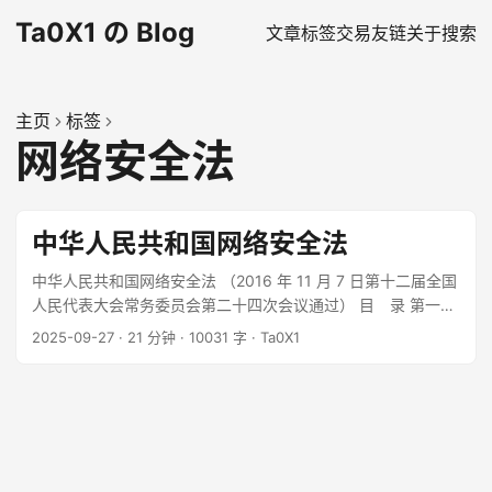
Ta0X1 の Blog
文章
标签
交易
友链
关于
搜索
主页
标签
网络安全法
中华人民共和国网络安全法
中华人民共和国网络安全法 （2016 年 11 月 7 日第十二届全国
人民代表大会常务委员会第二十四次会议通过） 目 录 第一
章 总 则 第二章 网络安全支持与促进 第三章 网络运行安
2025-09-27
·
21 分钟
·
10031 字
·
Ta0X1
全 第一节 一般规定 第二节 关键信息基础设施的运行安全 第
一节 一般规定 第二节 关键信息基础设施的运行安全 第四
章 网络信息安全 第五章 监测预警与应急处置 第六章 法律
责任 第七章 附 则 第一章 总 则 第一条 为了保障网络安
全，维护网络空间主权和国家安全、社会公共利益，保护公
民、法人和其他组织的合法权益，促进经济社会信息化健康发