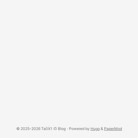
展，制定本法。 ...
© 2025-2026 Ta0X1 の Blog
·
Powered by
Hugo
&
PaperMod