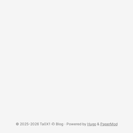
© 2025-2026 Ta0X1 の Blog
·
Powered by
Hugo
&
PaperMod