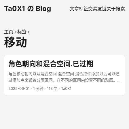
Ta0X1 の Blog
文章
标签
交易
友链
关于
搜索
主页
标签
移动
角色朝向和混合空间.已过期
角色移动朝向以及混合空间 混合空间 混合控件添加以后可以通
过添加点来设置分隔区间，在不同的区间内设置不同的动画。
请选择合适的水平变量 角色移动朝向 以下是角色朝向代码，注
2025-06-01
·
1 分钟
·
113 字
·
Ta0X1
意需要添加 一个变量朝向来确定时候发生旋转。 ...