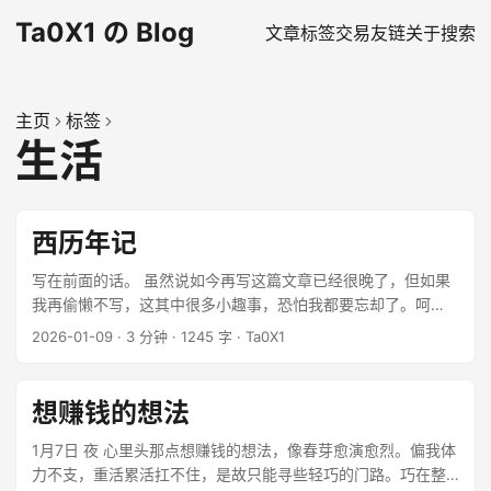
Ta0X1 の Blog
文章
标签
交易
友链
关于
搜索
主页
标签
生活
西历年记
写在前面的话。 虽然说如今再写这篇文章已经很晚了，但如果
我再偷懒不写，这其中很多小趣事，恐怕我都要忘却了。呵
呵！我总是这么懈怠，从有想法到现在，竟然拖了这么多天。
2026-01-09
·
3 分钟
·
1245 字
·
Ta0X1
...
想赚钱的想法
1月7日 夜 心里头那点想赚钱的想法，像春芽愈演愈烈。偏我体
力不支，重活累活扛不住，是故只能寻些轻巧的门路。巧在整