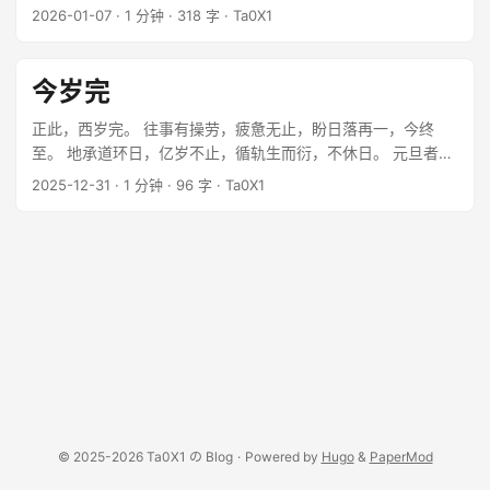
日和游戏的饰品打交道，一来二去，心里寻了些平台间的缝隙
2026-01-07
·
1 分钟
·
318 字
·
Ta0X1
来。 ...
今岁完
正此，西岁完。 往事有操劳，疲惫无止，盼日落再一，今终
至。 地承道环日，亿岁不止，循轨生而衍，不休日。 元旦者，
贺每岁西历正月新年伊始之节也。 此日之定，缘乎西历法。 ...
2025-12-31
·
1 分钟
·
96 字
·
Ta0X1
© 2025-2026 Ta0X1 の Blog
·
Powered by
Hugo
&
PaperMod