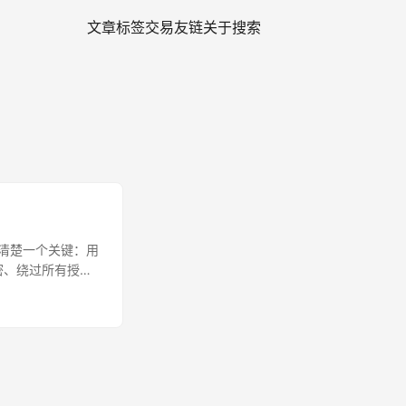
文章
标签
交易
友链
关于
搜索
得说清楚一个关键：用
加密、绕过所有授
平台协议（比如