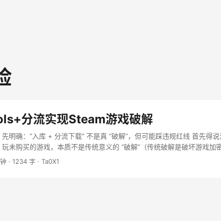
险
ools+分流实现Steam游戏破解
过 先明确：“入库 + 分流下载” 不是真 “破解”，但可能踩违规红线 首先
下载” 玩未购买的游戏，本质不是传统意义的 “破解”（传统破解是破坏游戏
“平台本地识别漏洞” 的空子 —— 但不管怎么说，这么做大概率违反游戏
分钟
·
1234 字
·
Ta0X1
议），还可能涉及版权问题，先把风险讲在前面。 ...