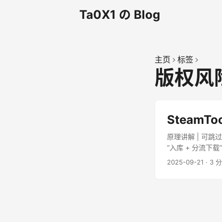
Ta0X1 の Blog
主页
标签
版权风
SteamT
原理讲解 | 可跳
“入库 + 分流
权），而是钻了 
2025-09-21
·
3 
Steam 用户协