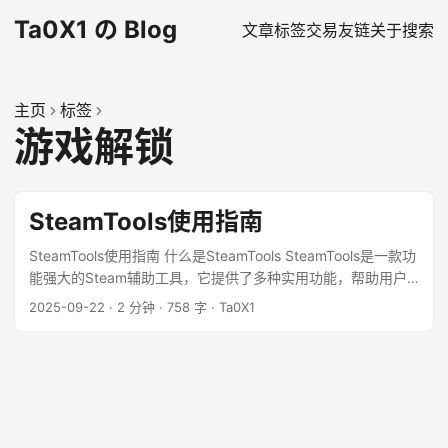
Ta0X1 の Blog
文章
标签
交易
友链
关于
搜索
主页
标签
游戏解锁
SteamTools使用指南
SteamTools使用指南 什么是SteamTools SteamTools是一款功
能强大的Steam辅助工具，它提供了多种实用功能，帮助用户
更好地管理和使用Steam平台。 主要功能 1. 游戏解锁
2025-09-22
·
2 分钟
·
758 字
·
Ta0X1
SteamTools可以帮助用户解锁Steam上的某些限制，让用户能
够更自由地玩游戏。 ...