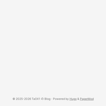
© 2025-2026 Ta0X1 の Blog
·
Powered by
Hugo
&
PaperMod