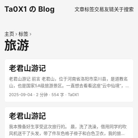
Ta0X1 の Blog
文章
标签
交易
友链
关于
搜索
主页
标签
旅游
老君山游记
老君山游记 前言 老君山，位于河南省洛阳市栾川县，是道教名
山，也是国家5A级旅游景区。一直想去看看这座“云中仙境”，
终于在这个周末实现了愿望。 行程安排 出发时间：9月3日 下
2025-09-04
·
2 分钟
·
554 字
·
Ta0X1
午2点 到达时间：9月3日 晚上6点 住宿：山脚下的民宿 爬山时
间：9月4日 早上7点出发 爬山经历 第一段：山脚到中天门 从
山脚下开始爬，沿途风景优美，空气清新。路上遇到很多游
老君山游記
客，大家都兴致勃勃地往上爬。这段路程相对平缓，大约用了1
个半小时到达中天门。 ...
我本豫备好生享受这次旅行的。 晨，洗了洗澡，借用同学的吹
风机送干了头发，带了件灰色格子褂子和白色卫衣，我的旅