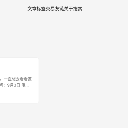
文章
标签
交易
友链
关于
搜索
区。一直想去看看这
间：9月3日 晚上
门 从山脚下开始
相对平缓，大约用