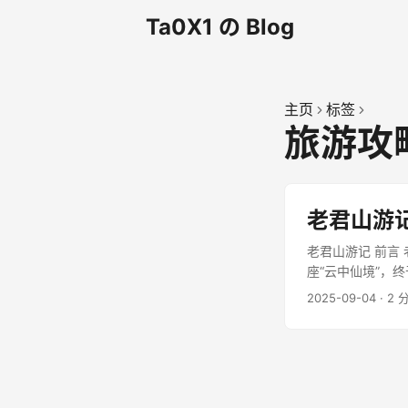
Ta0X1 の Blog
主页
标签
旅游攻
老君山游
老君山游记 前言
座“云中仙境”，终
6点 住宿：山脚
2025-09-04
·
2 
爬，沿途风景优
了1个半小时到达中天