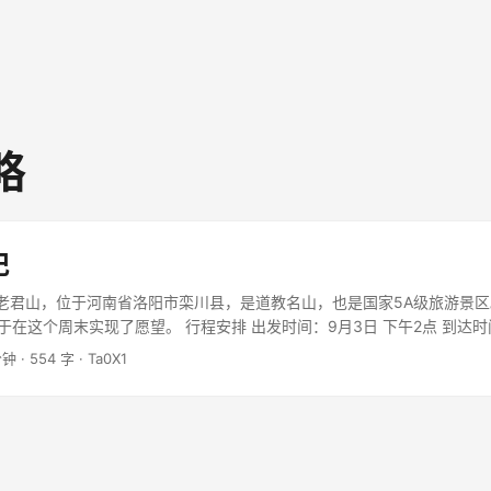
略
记
 老君山，位于河南省洛阳市栾川县，是道教名山，也是国家5A级旅游景
于在这个周末实现了愿望。 行程安排 出发时间：9月3日 下午2点 到达时
下的民宿 爬山时间：9月4日 早上7点出发 爬山经历 第一段：山脚到中天
分钟
·
554 字
·
Ta0X1
美，空气清新。路上遇到很多游客，大家都兴致勃勃地往上爬。这段路程
门。 ...