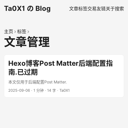
Ta0X1 の Blog
文章
标签
交易
友链
关于
搜索
主页
标签
文章管理
Hexo博客Post Matter后端配置指
南.已过期
本文仅用于后端配置Post Matter.
2025-09-06
·
1 分钟
·
14 字
·
Ta0X1