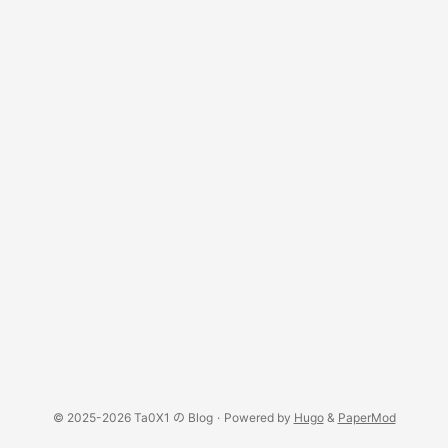
© 2025-2026 Ta0X1 の Blog
·
Powered by
Hugo
&
PaperMod