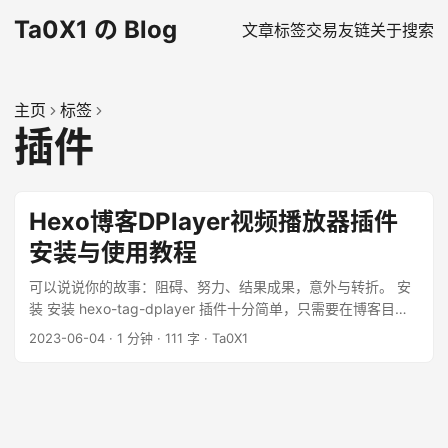
Ta0X1 の Blog
文章
标签
交易
友链
关于
搜索
主页
标签
插件
Hexo博客DPlayer视频播放器插件
安装与使用教程
可以说说你的故事：阻碍、努力、结果成果，意外与转折。 安
装 安装 hexo-tag-dplayer 插件十分简单，只需要在博客目录
执行 1 npm install hexo-tag-dplayer -s 语法 这是Markdown
2023-06-04
·
1 分钟
·
111 字
·
Ta0X1
的语法格式 1 ``` {% dplayer
“url=https://dl.sm9.top/Video/2018/KeyCastOW.mp4” %} ...