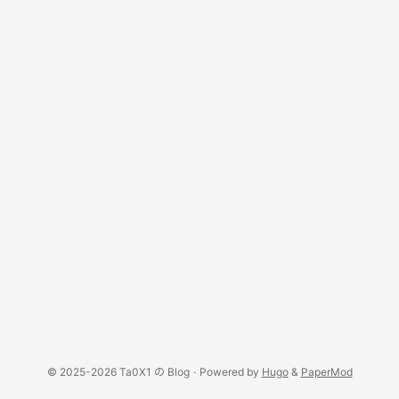
© 2025-2026 Ta0X1 の Blog
·
Powered by
Hugo
&
PaperMod