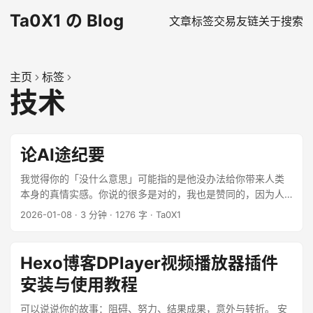
Ta0X1 の Blog
文章
标签
交易
友链
关于
搜索
主页
标签
技术
论AI途纪要
我觉得你的「没什么意思」可能指的是他没办法给你带来人类
本身的真情实感。你说的很多是对的，我也是赞同的，因为人
类个体本身具有极大的差异性。中国人和美国人有很大的不
2026-01-08
·
3 分钟
·
1276 字
·
Ta0X1
同，他们的思维泛式不同，他们习惯不同，语言不同，价值观
念不同。任何两个人拎出来他们的差别是极大的。这是人类不
可代替的所在。 ...
Hexo博客DPlayer视频播放器插件
安装与使用教程
可以说说你的故事：阻碍、努力、结果成果，意外与转折。 安