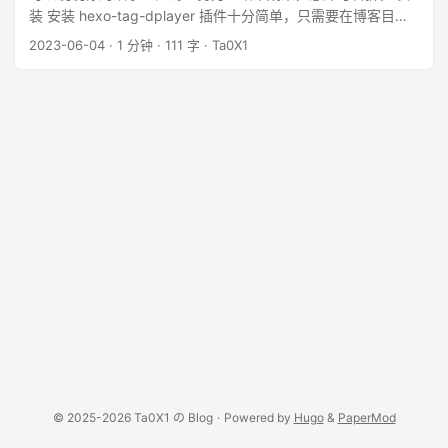
装 安装 hexo-tag-dplayer 插件十分简单，只需要在博客目录
执行 1 npm install hexo-tag-dplayer -s 语法 这是Markdown
2023-06-04
·
1 分钟
·
111 字
·
Ta0X1
的语法格式 1 ``` {% dplayer
“url=https://dl.sm9.top/Video/2018/KeyCastOW.mp4” %} ...
© 2025-2026 Ta0X1 の Blog
·
Powered by
Hugo
&
PaperMod