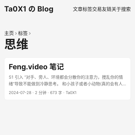
Ta0X1 の Blog
文章
标签
交易
友链
关于
搜索
主页
标签
思维
Feng.video 笔记
S1 引入 “对手、旁人、环境都会分散你的注意力，搅乱你的情
绪”导致不能做到冷静思考。 和小孩子或者小动物(真的会有人
这么做吗，我以为对小动物只有训斥)吵就会有一种掌握局势的
2024-07-28
·
2 分钟
·
673 字
·
Ta0X1
感觉。老师这里提到一个很有意思的比喻 ...