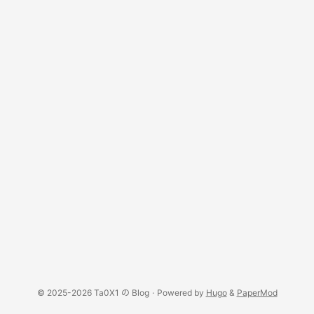
© 2025-2026 Ta0X1 の Blog
·
Powered by
Hugo
&
PaperMod