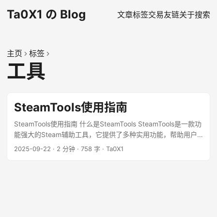
Ta0X1 の Blog
文章
标签
交易
友链
关于
搜索
主页
标签
工具
SteamTools使用指南
SteamTools使用指南 什么是SteamTools SteamTools是一款功
能强大的Steam辅助工具，它提供了多种实用功能，帮助用户
更好地管理和使用Steam平台。 主要功能 1. 游戏解锁
2025-09-22
·
2 分钟
·
758 字
·
Ta0X1
SteamTools可以帮助用户解锁Steam上的某些限制，让用户能
够更自由地玩游戏。 ...