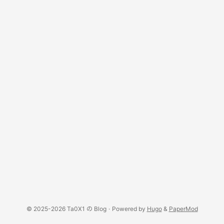
© 2025-2026 Ta0X1 の Blog
·
Powered by
Hugo
&
PaperMod