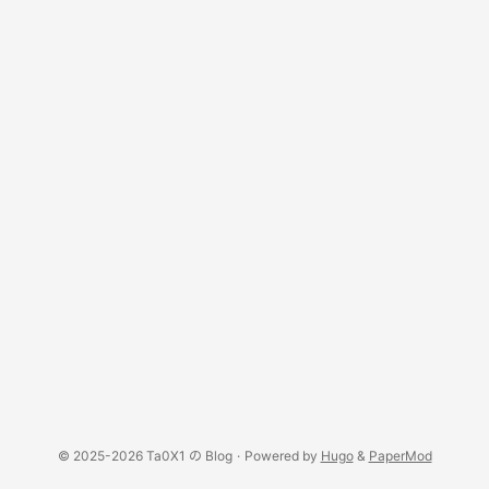
© 2025-2026 Ta0X1 の Blog
·
Powered by
Hugo
&
PaperMod