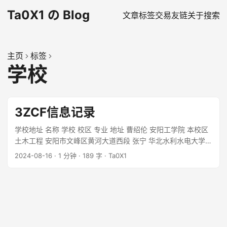
Ta0X1 の Blog
文章
标签
交易
友链
关于
搜索
主页
标签
学校
3ZCF信息记录
学校地址 名称 学校 校区 专业 地址 曹绍伦 安阳工学院 本校区
土木工程 安阳市文峰区黄河大道西段 张宁 华北水利水电大学
花园校区 能源动力与工程(水动方向) 郑州市金水区北环路36号
2024-08-16
·
1 分钟
·
189 字
·
Ta0X1
...