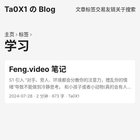
Ta0X1 の Blog
文章
标签
交易
友链
关于
搜索
主页
标签
学习
Feng.video 笔记
S1 引入 “对手、旁人、环境都会分散你的注意力，搅乱你的情
绪”导致不能做到冷静思考。 和小孩子或者小动物(真的会有人
这么做吗，我以为对小动物只有训斥)吵就会有一种掌握局势的
2024-07-28
·
2 分钟
·
673 字
·
Ta0X1
感觉。老师这里提到一个很有意思的比喻 ...