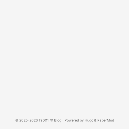
© 2025-2026 Ta0X1 の Blog
·
Powered by
Hugo
&
PaperMod