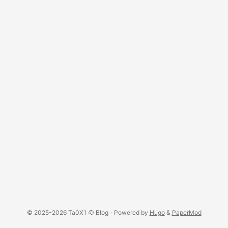
© 2025-2026 Ta0X1 の Blog
·
Powered by
Hugo
&
PaperMod