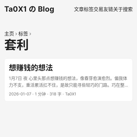
Ta0X1 の Blog
文章
标签
交易
友链
关于
搜索
主页
标签
套利
想赚钱的想法
1月7日 夜 心里头那点想赚钱的想法，像春芽愈演愈烈。偏我体
力不支，重活累活扛不住，是故只能寻些轻巧的门路。巧在整
日和游戏的饰品打交道，一来二去，心里寻了些平台间的缝隙
2026-01-07
·
1 分钟
·
318 字
·
Ta0X1
来。 ...