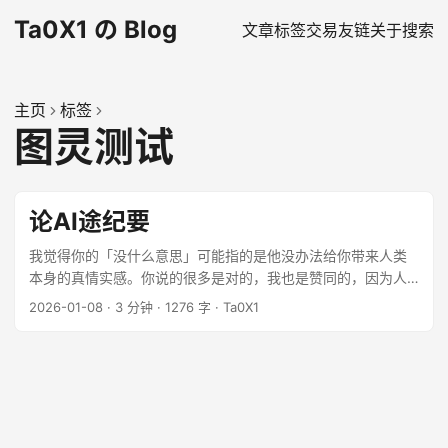
Ta0X1 の Blog
文章
标签
交易
友链
关于
搜索
主页
标签
图灵测试
论AI途纪要
我觉得你的「没什么意思」可能指的是他没办法给你带来人类
本身的真情实感。你说的很多是对的，我也是赞同的，因为人
类个体本身具有极大的差异性。中国人和美国人有很大的不
2026-01-08
·
3 分钟
·
1276 字
·
Ta0X1
同，他们的思维泛式不同，他们习惯不同，语言不同，价值观
念不同。任何两个人拎出来他们的差别是极大的。这是人类不
可代替的所在。 ...