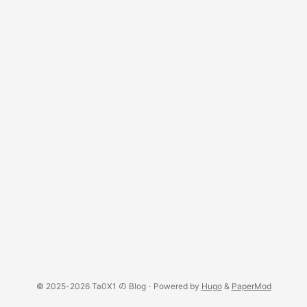
© 2025-2026 Ta0X1 の Blog
·
Powered by
Hugo
&
PaperMod