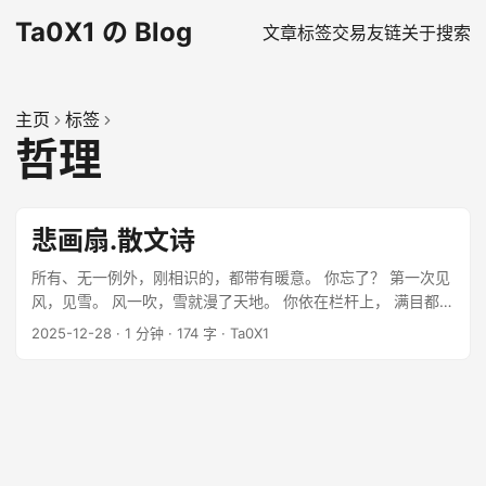
Ta0X1 の Blog
文章
标签
交易
友链
关于
搜索
主页
标签
哲理
悲画扇.散文诗
所有、无一例外，刚相识的，都带有暖意。 你忘了？ 第一次见
风，见雪。 风一吹，雪就漫了天地。 你依在栏杆上， 满目都是
白，风一吹，酒就醒了。 你说，风有心气、雪怀情。 ...
2025-12-28
·
1 分钟
·
174 字
·
Ta0X1