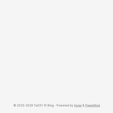
© 2025-2026 Ta0X1 の Blog
·
Powered by
Hugo
&
PaperMod