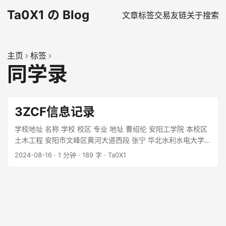
Ta0X1 の Blog
文章
标签
交易
友链
关于
搜索
主页
标签
同学录
3ZCF信息记录
学校地址 名称 学校 校区 专业 地址 曹绍伦 安阳工学院 本校区
土木工程 安阳市文峰区黄河大道西段 张宁 华北水利水电大学
花园校区 能源动力与工程(水动方向) 郑州市金水区北环路36号
2024-08-16
·
1 分钟
·
189 字
·
Ta0X1
...