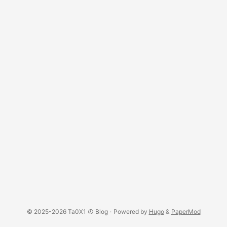
© 2025-2026 Ta0X1 の Blog
·
Powered by
Hugo
&
PaperMod