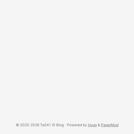
© 2025-2026 Ta0X1 の Blog
·
Powered by
Hugo
&
PaperMod