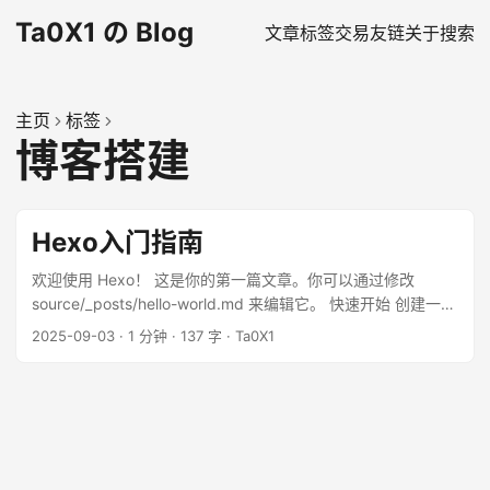
Ta0X1 の Blog
文章
标签
交易
友链
关于
搜索
主页
标签
博客搭建
Hexo入门指南
欢迎使用 Hexo！ 这是你的第一篇文章。你可以通过修改
source/_posts/hello-world.md 来编辑它。 快速开始 创建一篇
新文章 hexo new "My New Post" 更多信息请查看 Writing。
2025-09-03
·
1 分钟
·
137 字
·
Ta0X1
运行服务器 hexo server 更多信息请查看 Server。 生成静态文
件 hexo generate 更多信息请查看 Generating。 部署到远程
站点 hexo deploy 更多信息请查看 Deployment。