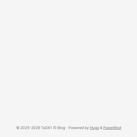
© 2025-2026 Ta0X1 の Blog
·
Powered by
Hugo
&
PaperMod