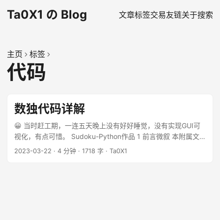
Ta0X1 の Blog
文章
标签
交易
友链
关于
搜索
主页
标签
代码
数独代码详解
😀 当时赶工期，一连五天晚上没有好好睡觉，没有实现GUI可
视化，有点可惜。 Sudoku-Python作品 1 前言微叙 本附属文
档及Python作品，演示视频作者：张宁 就读学校：泌阳县第一
2023-03-22
·
4 分钟
·
1718 字
·
Ta0X1
高级中学 ...