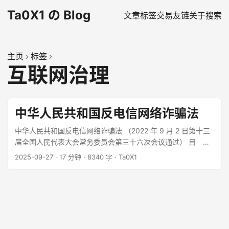
Ta0X1 の Blog
文章
标签
交易
友链
关于
搜索
主页
标签
互联网治理
中华人民共和国反电信网络诈骗法
中华人民共和国反电信网络诈骗法 （2022 年 9 月 2 日第十三
届全国人民代表大会常务委员会第三十六次会议通过） 目 录
第一章 总 则 第二章 电信治理 第三章 金融治理 第四章
2025-09-27
·
17 分钟
·
8340 字
·
Ta0X1
互联网治理 第五章 综合措施 第六章 法律责任 第七章 附
则 第一章 总 则 第一条 为了预防、遏制和惩治电信网络诈骗
活动，加强反电信网络诈骗工作，保护公民和组织的合法权
益，维护社会稳定和国家安全，根据宪法，制定本法。 ...