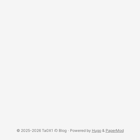
© 2025-2026 Ta0X1 の Blog
·
Powered by
Hugo
&
PaperMod