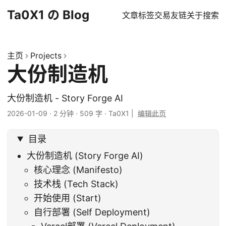
Ta0X1 の Blog
文章
标签
交易
友链
关于
搜索
主页
Projects
大份制造机
大份制造机 - Story Forge AI
2026-01-09
·
2 分钟
·
509 字
·
Ta0X1
|
编辑此页
目录
大份制造机 (Story Forge AI)
核心理念 (Manifesto)
技术栈 (Tech Stack)
开始使用 (Start)
自行部署 (Self Deployment)