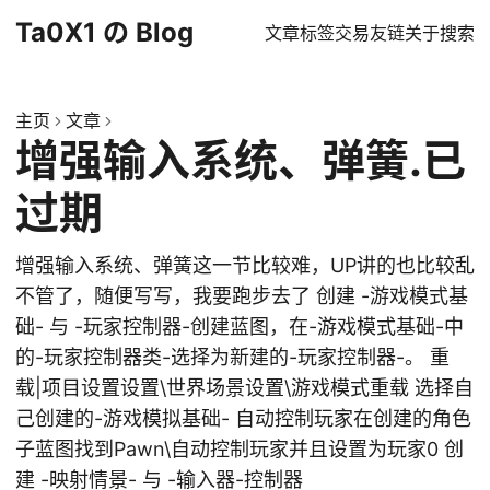
Ta0X1 の Blog
文章
标签
交易
友链
关于
搜索
主页
文章
增强输入系统、弹簧.已
过期
增强输入系统、弹簧这一节比较难，UP讲的也比较乱
不管了，随便写写，我要跑步去了 创建 -游戏模式基
础- 与 -玩家控制器-创建蓝图，在-游戏模式基础-中
的-玩家控制器类-选择为新建的-玩家控制器-。 重
载|项目设置设置\世界场景设置\游戏模式重载 选择自
己创建的-游戏模拟基础- 自动控制玩家在创建的角色
子蓝图找到Pawn\自动控制玩家并且设置为玩家0 创
建 -映射情景- 与 -输入器-控制器