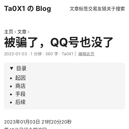
Ta0X1 の Blog
文章
标签
交易
友链
关于
搜索
主页
文章
被骗了，QQ号也没了
2023-01-03
·
1 分钟
·
360 字
·
Ta0X1
|
编辑此页
目录
起因
商店
手段
后续
2023年01月03日 21时20分20秒