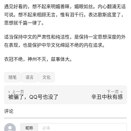
遇见好看的，想不起来明媚善睐，媚眼如丝。内心翻涌无话
可说。想不起来相顾无言，惟有泪千行。表达歌斯底里了，
思想就千篇一律了。
适当保持中文的严肃性和纯洁性，是保持一定思想深度的外
在表现，也是保护中华文化绵延不绝的内在追求。
衣冠不绝，神州不灭，兹事体大。
随笔
语言
文化
« 上一页
下一页 »
被骗了，QQ号也没了
辛丑中秋有感
评论
昵称