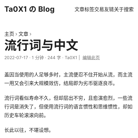
Ta0X1 の Blog
文章
标签
交易
友链
关于
搜索
主页
文章
流行词与中文
2022-07-17
·
1 分钟
·
244 字
·
Ta0X1
|
编辑此页
盖因当使用的人足够多时，主流便忍不住开始从流，而主流
一用又会引来大规模效仿，结局即为劣币驱逐良币。
流行词看似寿命不久，但却层出不穷，且愈演愈烈，一些流
行词是消失了，但使用流行词的语言惯性和思维惯性，却如
历史车轮滚滚向前。
长此以往，不堪设想。