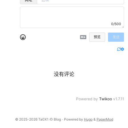
0/500
预览
发送
没有评论
Powered by
Twikoo
v1.7.11
© 2025-2026 Ta0X1 の Blog
·
Powered by
Hugo
&
PaperMod