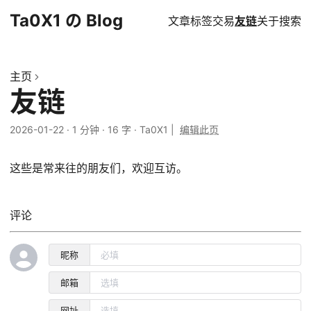
Ta0X1 の Blog
文章
标签
交易
友链
关于
搜索
主页
友链
2026-01-22
·
1 分钟
·
16 字
·
Ta0X1
|
编辑此页
这些是常来往的朋友们，欢迎互访。
评论
昵称
邮箱
网址