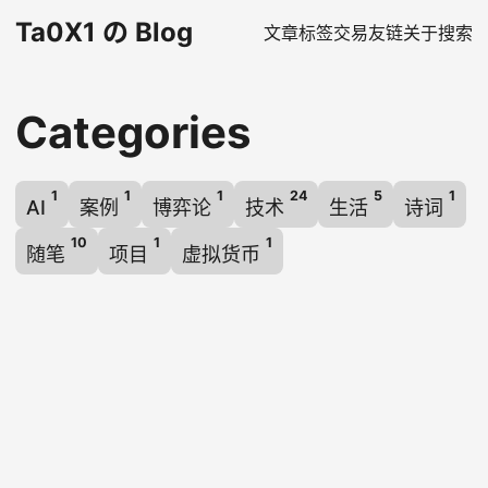
Ta0X1 の Blog
文章
标签
交易
友链
关于
搜索
Categories
1
1
1
24
5
1
AI
案例
博弈论
技术
生活
诗词
10
1
1
随笔
项目
虚拟货币