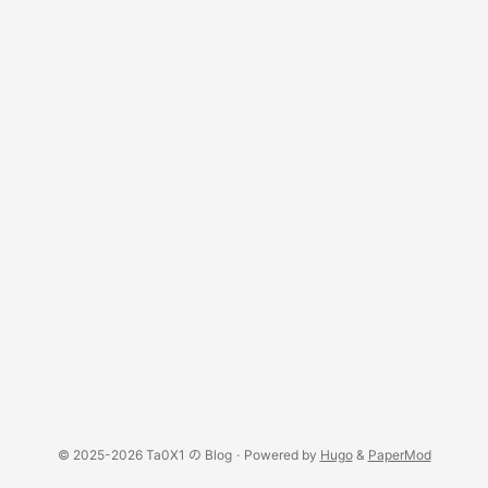
© 2025-2026 Ta0X1 の Blog
·
Powered by
Hugo
&
PaperMod